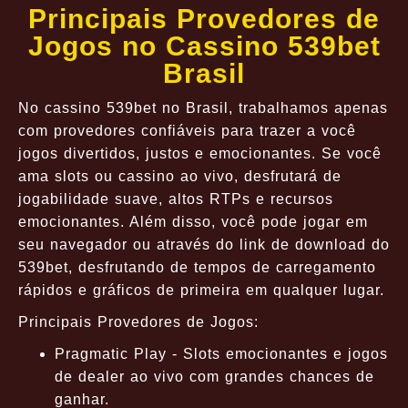
Principais Provedores de
Jogos no Cassino 539bet
Brasil
No cassino 539bet no Brasil, trabalhamos apenas
com provedores confiáveis para trazer a você
jogos divertidos, justos e emocionantes. Se você
ama slots ou cassino ao vivo, desfrutará de
jogabilidade suave, altos RTPs e recursos
emocionantes. Além disso, você pode jogar em
seu navegador ou através do link de download do
539bet, desfrutando de tempos de carregamento
rápidos e gráficos de primeira em qualquer lugar.
Principais Provedores de Jogos:
Pragmatic Play - Slots emocionantes e jogos
de dealer ao vivo com grandes chances de
ganhar.