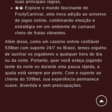
suas principais regras.
�� Explore o mundo fascinante de
FruityCarnival, uma nova adição ao universo
de jogos online, combinando emoção e
estratégia em um ambiente de carnaval
cheio de frutas vibrantes.
Além disso, como um cassino online confiável
539bet com suporte 24/7 no Brasil, temos orgulho
de auxiliar os jogadores a qualquer hora do dia
ou da noite. Portanto, quer você esteja jogando
tarde da noite ou durante uma pausa rápida, a
ajuda está sempre por perto. Com o suporte ao
cliente do 539bet, sua experiência permanece
suave, divertida e sem preocupações.