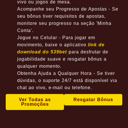
vivo ou jogos de mesa.
Acompanhe seu Progresso de Apostas - Se
seu bônus tiver requisitos de apostas,
monitore seu progresso na seção 'Minha
Conta'.
Jogue no Celular - Para jogar em
movimento, baixe o aplicativo
link de
download do 539bet
para desfrutar de
jogabilidade suave e resgatar bônus a
qualquer momento.
Obtenha Ajuda a Qualquer Hora - Se tiver
dúvidas, o suporte 24/7 está disponível via
chat ao vivo, e-mail ou telefone.
Ver Todas as
Resgatar Bônus
Promoções