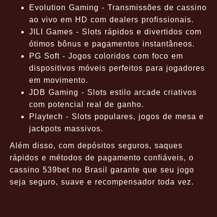
Evolution Gaming - Transmissões de cassino
ao vivo em HD com dealers profissionais.
JILI Games - Slots rápidos e divertidos com
ótimos bônus e pagamentos instantâneos.
PG Soft - Jogos coloridos com foco em
dispositivos móveis perfeitos para jogadores
em movimento.
JDB Gaming - Slots estilo arcade criativos
com potencial real de ganho.
Playtech - Slots populares, jogos de mesa e
jackpots massivos.
Além disso, com depósitos seguros, saques
rápidos e métodos de pagamento confiáveis, o
cassino 539bet no Brasil garante que seu jogo
seja seguro, suave e recompensador toda vez.