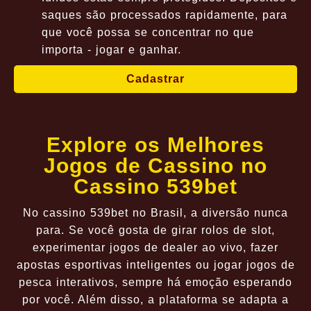
saques são processados rapidamente, para
que você possa se concentrar no que
importa - jogar e ganhar.
Cadastrar
Explore os Melhores
Jogos de Cassino no
Cassino 539bet
No cassino 539bet no Brasil, a diversão nunca
para. Se você gosta de girar rolos de slot,
experimentar jogos de dealer ao vivo, fazer
apostas esportivas inteligentes ou jogar jogos de
pesca interativos, sempre há emoção esperando
por você. Além disso, a plataforma se adapta a