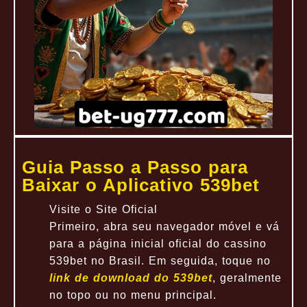
Guia Passo a Passo para
Baixar o Aplicativo 539bet
Visite o Site Oficial
Primeiro, abra seu navegador móvel e vá
para a página inicial oficial do cassino
539bet no Brasil. Em seguida, toque no
link de download do 539bet
, geralmente
no topo ou no menu principal.