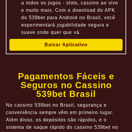
a todos os jogos - slots, cassino ao vivo
e muito mais. Com o download do APK
do 539bet para Android no Brasil, você
experimentará jogabilidade segura e
suave onde quer que vá.
Baixar Aplicativo
Pagamentos Fáceis e
Seguros no Cassino
539bet Brasil
No cassino 539bet no Brasil, segurança e
conveniência sempre vêm em primeiro lugar.
Além disso, os depósitos são rápidos, e o
sistema de saque rápido do cassino 539bet no