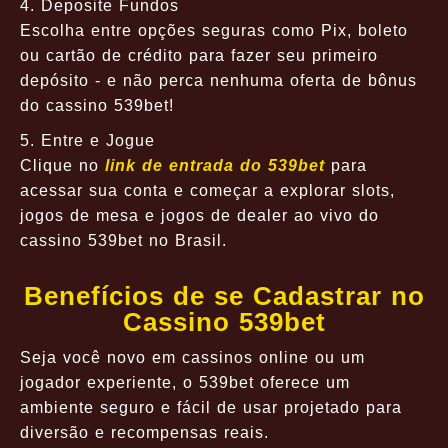
4. Deposite Fundos
Escolha entre opções seguras como Pix, boleto
ou cartão de crédito para fazer seu primeiro
depósito - e não perca nenhuma oferta de bônus
do cassino 539bet!
5. Entre e Jogue
Clique no
link de entrada do 539bet
para
acessar sua conta e começar a explorar slots,
jogos de mesa e jogos de dealer ao vivo do
cassino 539bet no Brasil.
Benefícios de se Cadastrar no
Cassino 539bet
Seja você novo em cassinos online ou um
jogador experiente, o 539bet oferece um
ambiente seguro e fácil de usar projetado para
diversão e recompensas reais.