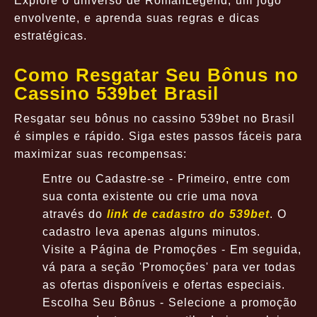
Explore o universo de RomanLegend, um jogo
envolvente, e aprenda suas regras e dicas
estratégicas.
Como Resgatar Seu Bônus no
Cassino 539bet Brasil
Resgatar seu bônus no cassino 539bet no Brasil
é simples e rápido. Siga estes passos fáceis para
maximizar suas recompensas:
Entre ou Cadastre-se - Primeiro, entre com
sua conta existente ou crie uma nova
através do
link de cadastro do 539bet
. O
cadastro leva apenas alguns minutos.
Visite a Página de Promoções - Em seguida,
vá para a seção 'Promoções' para ver todas
as ofertas disponíveis e ofertas especiais.
Escolha Seu Bônus - Selecione a promoção