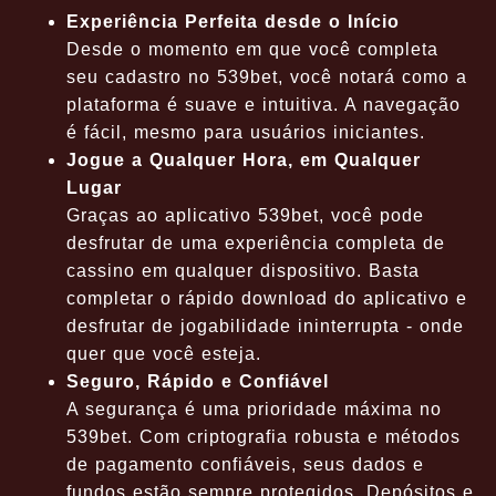
Experiência Perfeita desde o Início
Desde o momento em que você completa
seu cadastro no 539bet, você notará como a
plataforma é suave e intuitiva. A navegação
é fácil, mesmo para usuários iniciantes.
Jogue a Qualquer Hora, em Qualquer
Lugar
Graças ao aplicativo 539bet, você pode
desfrutar de uma experiência completa de
cassino em qualquer dispositivo. Basta
completar o rápido download do aplicativo e
desfrutar de jogabilidade ininterrupta - onde
quer que você esteja.
Seguro, Rápido e Confiável
A segurança é uma prioridade máxima no
539bet. Com criptografia robusta e métodos
de pagamento confiáveis, seus dados e
fundos estão sempre protegidos. Depósitos e