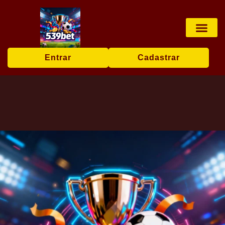
Jogos de cartas
Jogos de roleta
Caça-níque
Ofertas exc
Últimas Notíc
Entrar
Cadastrar