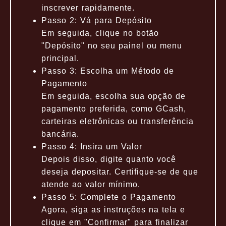
inscrever rapidamente.
Passo 2: Vá para Depósito
Em seguida, clique no botão
"Depósito" no seu painel ou menu
principal.
Passo 3: Escolha um Método de
Pagamento
Em seguida, escolha sua opção de
pagamento preferida, como GCash,
carteiras eletrônicas ou transferência
bancária.
Passo 4: Insira um Valor
Depois disso, digite quanto você
deseja depositar. Certifique-se de que
atende ao valor mínimo.
Passo 5: Complete o Pagamento
Agora, siga as instruções na tela e
clique em "Confirmar" para finalizar