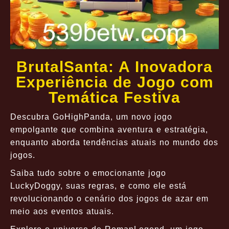
BrutalSanta: A Inovadora
Experiência de Jogo com
Temática Festiva
Descubra GoHighPanda, um novo jogo
empolgante que combina aventura e estratégia,
enquanto aborda tendências atuais no mundo dos
jogos.
Saiba tudo sobre o emocionante jogo
LuckyDoggy, suas regras, e como ele está
revolucionando o cenário dos jogos de azar em
meio aos eventos atuais.