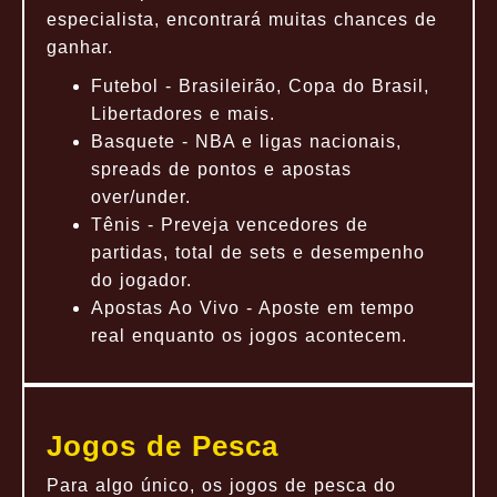
especialista, encontrará muitas chances de
ganhar.
Futebol - Brasileirão, Copa do Brasil,
Libertadores e mais.
Basquete - NBA e ligas nacionais,
spreads de pontos e apostas
over/under.
Tênis - Preveja vencedores de
partidas, total de sets e desempenho
do jogador.
Apostas Ao Vivo - Aposte em tempo
real enquanto os jogos acontecem.
Jogos de Pesca
Para algo único, os jogos de pesca do