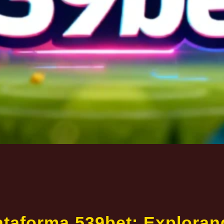
ataforma 539bet: Explora