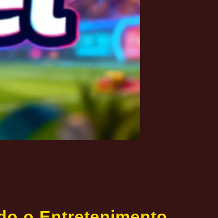
ndo o Entretenimento