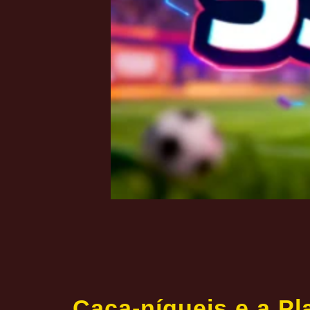
Caça-níqueis e a Pl