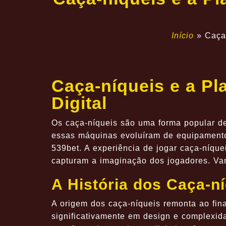
Início
»
Caça-
Caça-níqueis e a Pl
Digital
Os caça-níqueis são uma forma popular de
essas máquinas evoluíram de equipamentos
539bet. A experiência de jogar caça-níqu
capturam a imaginação dos jogadores. Vam
A História dos Caça-n
A origem dos caça-níqueis remonta ao fina
significativamente em design e complexid