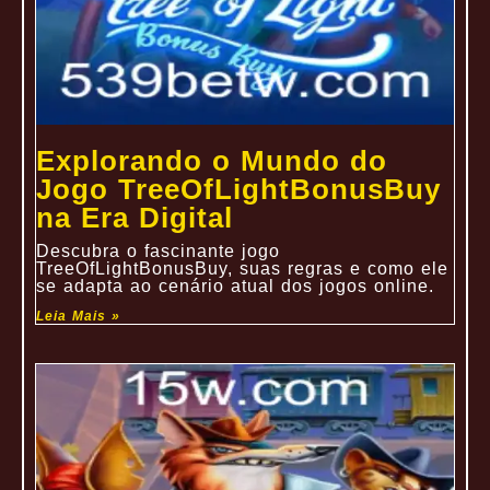
Explorando o Mundo do
Jogo TreeOfLightBonusBuy
na Era Digital
Descubra o fascinante jogo
TreeOfLightBonusBuy, suas regras e como ele
se adapta ao cenário atual dos jogos online.
Leia Mais »