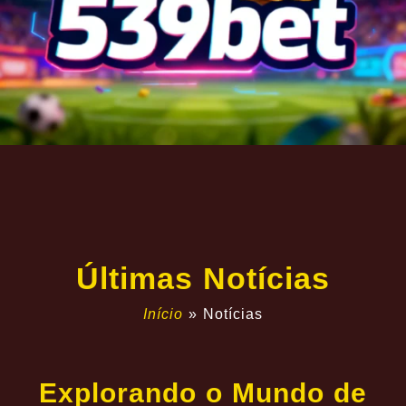
Últimas Notícias
Início
»
Notícias
Explorando o Mundo de