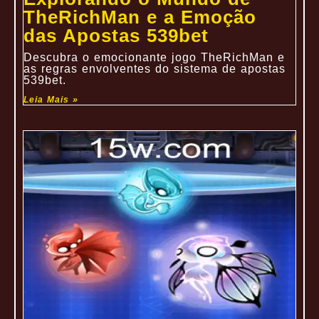
TheRichMan e a Emoção
das Apostas 539bet
Descubra o emocionante jogo TheRichMan e
as regras envolventes do sistema de apostas
539bet.
Leia Mais »