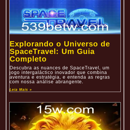
Explorando o Universo de
SpaceTravel: Um Guia
Completo
Descubra as nuances de SpaceTravel, um
jogo intergaláctico inovador que combina
aventura e estratégia, e entenda as regras
com nossa análise abrangente.
Leia Mais »