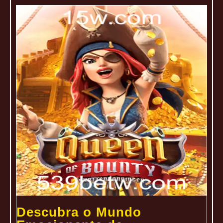
Descubra o Mundo