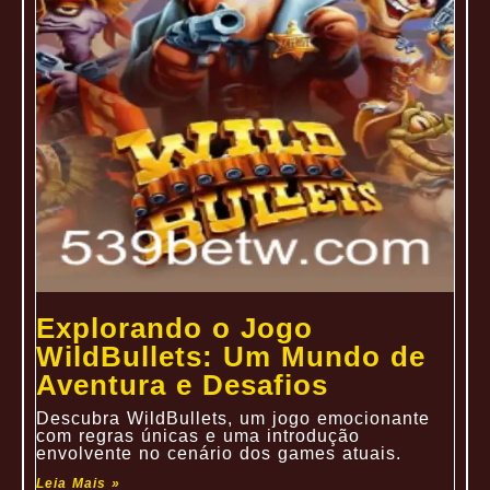
Explorando o Jogo
WildBullets: Um Mundo de
Aventura e Desafios
Descubra WildBullets, um jogo emocionante
com regras únicas e uma introdução
envolvente no cenário dos games atuais.
Leia Mais »