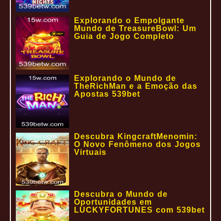
Explorando o Empolgante
Mundo de TreasureBowl: Um
Guia de Jogo Completo
Explorando o Mundo de
TheRichMan e a Emoção das
Apostas 539bet
Descubra KingcraftMenomin:
O Novo Fenômeno dos Jogos
Virtuais
Descubra o Mundo de
Oportunidades em
LUCKYFORTUNES com 539bet