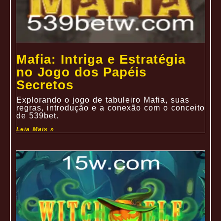
Mafia: Intriga e Estratégia
no Jogo dos Papéis
Secretos
Explorando o jogo de tabuleiro Mafia, suas
regras, introdução e a conexão com o conceito
de 539bet.
Leia Mais »