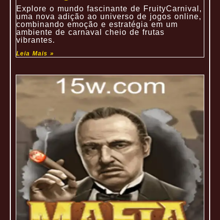
Explore o mundo fascinante de FruityCarnival,
uma nova adição ao universo de jogos online,
combinando emoção e estratégia em um
ambiente de carnaval cheio de frutas
vibrantes.
Leia Mais »