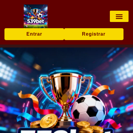
Jogos de cartas
Jogos de roleta
Caça-níque
Ofertas exc
Últimas Notíc
Entrar
Registrar