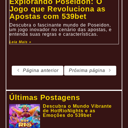
Explorando Poseidon: O
Jogo que Revoluciona as
Apostas com 539bet
Descubra o fascinante mundo de Poseidon,
um jogo inovador no cenário das apostas, e
entenda suas regras e características.
Leia Mais »
Página anterior
Próxima página
Últimas Postagens
Descubra o Mundo Vibrante
de HotRioNights e as
Emoções do 539bet