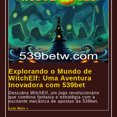
Explorando o Mundo de
WitchElf: Uma Aventura
Inovadora com 539bet
Descubra WitchElf, um jogo revolucionário
que combina fantasia e estratégia com a
excitante mecânica de apostas da 539bet.
Leia Mais »