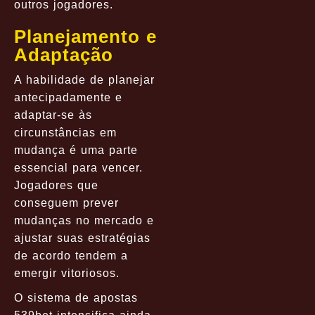
outros jogadores.
Planejamento e
Adaptação
A habilidade de planejar
antecipadamente e
adaptar-se às
circunstâncias em
mudança é uma parte
essencial para vencer.
Jogadores que
conseguem prever
mudanças no mercado e
ajustar suas estratégias
de acordo tendem a
emergir vitoriosos.
O sistema de apostas