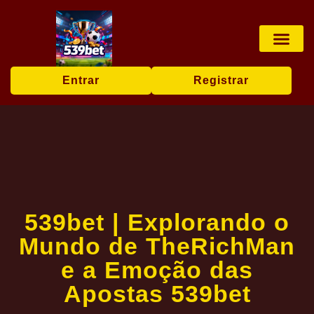
Jogos de cartas
Jogos de roleta
Caça-níque
Ofertas exc
Últimas Notíc
Entrar
Registrar
539bet | Explorando o
Mundo de TheRichMan
e a Emoção das
Apostas 539bet