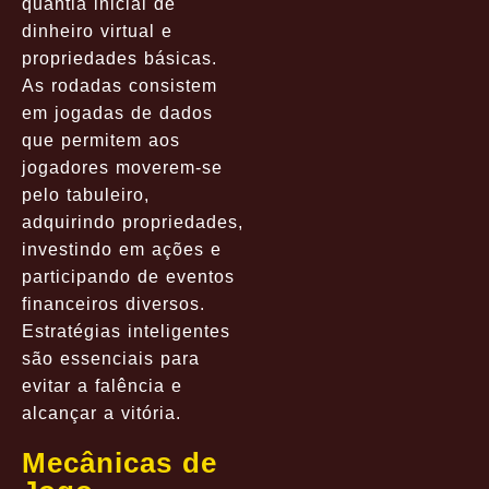
quantia inicial de
dinheiro virtual e
propriedades básicas.
As rodadas consistem
em jogadas de dados
que permitem aos
jogadores moverem-se
pelo tabuleiro,
adquirindo propriedades,
investindo em ações e
participando de eventos
financeiros diversos.
Estratégias inteligentes
são essenciais para
evitar a falência e
alcançar a vitória.
Mecânicas de