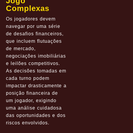
Jogo
Complexas
Os jogadores devem
navegar por uma série
de desafios financeiros,
que incluem flutuações
de mercado,
negociações imobiliárias
e leilões competitivos.
As decisões tomadas em
cada turno podem
impactar drasticamente a
posição financeira de
um jogador, exigindo
uma análise cuidadosa
das oportunidades e dos
riscos envolvidos.