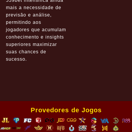
539bet intensifica ainda
mais a necessidade de
previsão e análise,
permitindo aos
jogadores que acumulam
conhecimento e insights
superiores maximizar
suas chances de
sucesso.
Provedores de Jogos