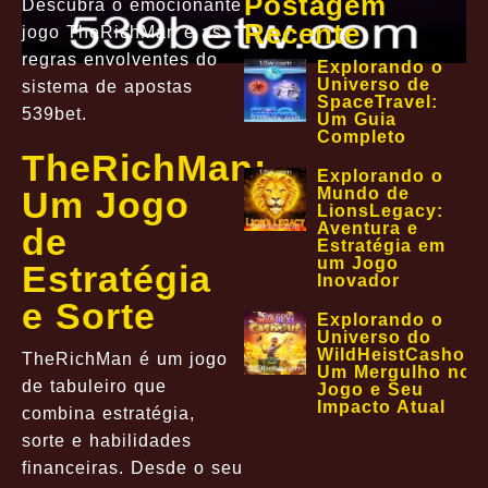
Postagem
Descubra o emocionante
Recente
jogo TheRichMan e as
regras envolventes do
Explorando o
Universo de
sistema de apostas
SpaceTravel:
539bet.
Um Guia
Completo
TheRichMan:
Explorando o
Um Jogo
Mundo de
LionsLegacy:
Aventura e
de
Estratégia em
um Jogo
Estratégia
Inovador
e Sorte
Explorando o
Universo do
WildHeistCashout
TheRichMan é um jogo
Um Mergulho no
de tabuleiro que
Jogo e Seu
Impacto Atual
combina estratégia,
sorte e habilidades
financeiras. Desde o seu