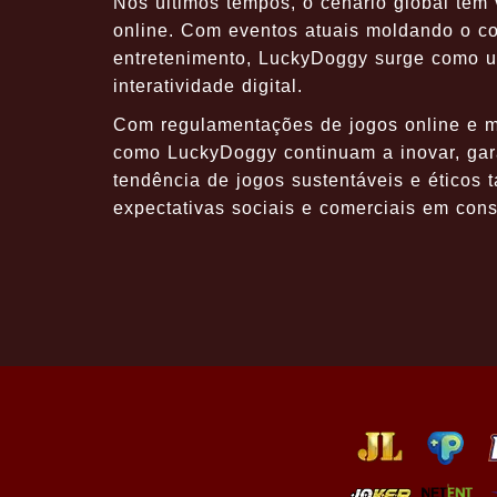
Nos últimos tempos, o cenário global tem
online. Com eventos atuais moldando o c
entretenimento, LuckyDoggy surge como 
interatividade digital.
Com regulamentações de jogos online e m
como LuckyDoggy continuam a inovar, gar
tendência de jogos sustentáveis e éticos 
expectativas sociais e comerciais em cons