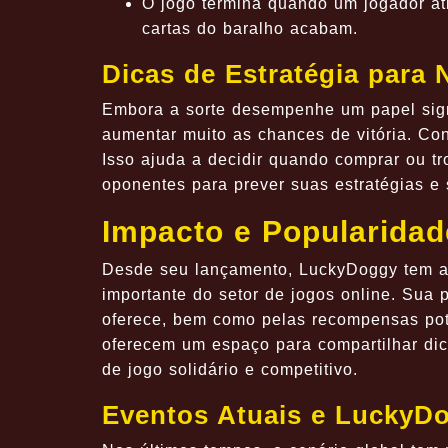
O jogo termina quando um jogador a
cartas do baralho acabam.
Dicas de Estratégia para 
Embora a sorte desempenhe um papel sign
aumentar muito as chances de vitória. Co
Isso ajuda a decidir quando comprar ou t
oponentes para prever suas estratégias e
Impacto e Popularida
Desde seu lançamento, LuckyDoggy tem atr
importante do setor de jogos online. Sua 
oferece, bem como pelas recompensas pot
oferecem um espaço para compartilhar dic
de jogo solidário e competitivo.
Eventos Atuais e LuckyD