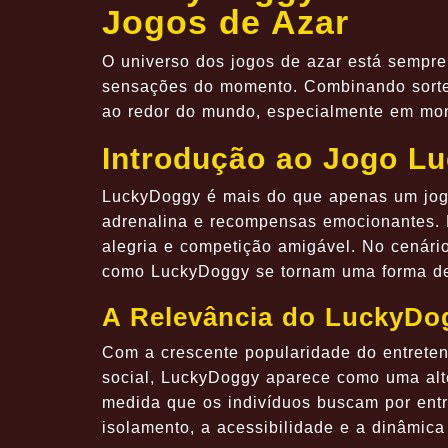
Jogos de Azar
O universo dos jogos de azar está sempr
sensações do momento. Combinando sorte, 
ao redor do mundo, especialmente em mom
Introdução ao Jogo L
LuckyDoggy é mais do que apenas um jogo
adrenalina e recompensas emocionantes.
alegria e competição amigável. No cenário
como LuckyDoggy se tornam uma forma de 
A Relevância do LuckyDo
Com a crescente popularidade do entreten
social, LuckyDoggy aparece como uma alt
medida que os indivíduos buscam por entr
isolamento, a acessibilidade e a dinâmic