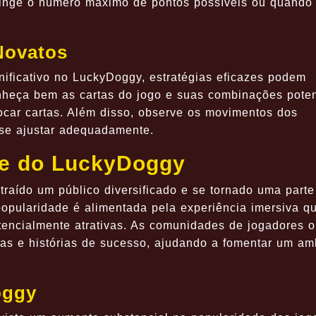
tinge o número máximo de pontos possíveis ou quando
Novatos
ificativo no LuckyDoggy, estratégias eficazes podem
nheça bem as cartas do jogo e suas combinações poten
rocar cartas. Além disso, observe os movimentos dos
 se ajustar adequadamente.
de do LuckyDoggy
aído um público diversificado e se tornado uma parte
popularidade é alimentada pela experiência imersiva q
encialmente atrativas. As comunidades de jogadores o
as e histórias de sucesso, ajudando a fomentar um am
oggy