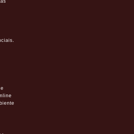
 as
ciais.
ue
nline
biente