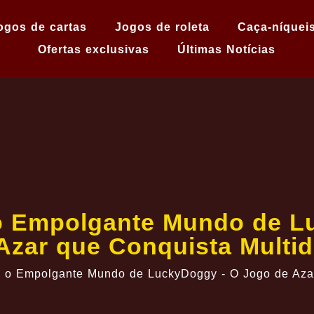
ogos de cartas
Jogos de roleta
Caça-níquei
Ofertas exclusivas
Últimas Notícias
 o Empolgante Mundo de L
Azar que Conquista Multi
a o Empolgante Mundo de LuckyDoggy - O Jogo de Aza