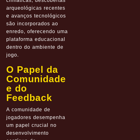
climáticas, descobertas
arqueológicas recentes
e avanços tecnológicos
são incorporados ao
enredo, oferecendo uma
plataforma educacional
dentro do ambiente de
jogo.
O Papel da
Comunidade
e do
Feedback
A comunidade de
jogadores desempenha
um papel crucial no
desenvolvimento