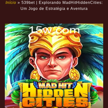
Início
»
539bet | Explorando MadHitHiddenCities:
Um Jogo de Estratégia e Aventura